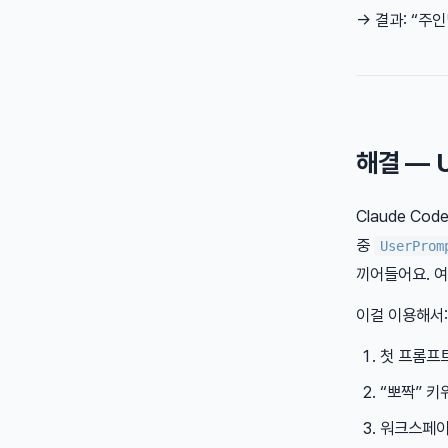
→ 결과: “주
해결 — U
Claude Co
중
UserProm
끼어들어요. 여
이걸 이용해서:
첫 프롬프
“뽀짝” 키
워크스페이