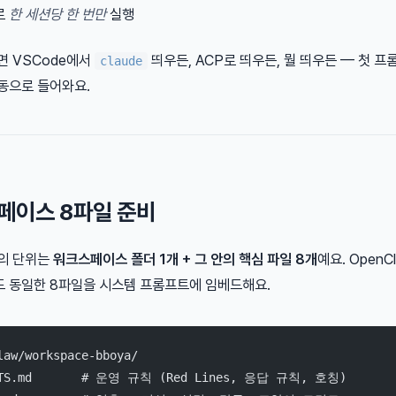
로
한 세션당 한 번만
실행
면 VSCode에서
띄우든, ACP로 띄우든, 뭘 띄우든 — 첫 
claude
동으로 들어와요.
스페이스 8파일 준비
의 단위는
워크스페이스 폴더 1개 + 그 안의 핵심 파일 8개
예요. OpenC
 동일한 8파일을 시스템 프롬프트에 임베드해요.
law/workspace-bboya/
NTS.md       # 운영 규칙 (Red Lines, 응답 규칙, 호칭)