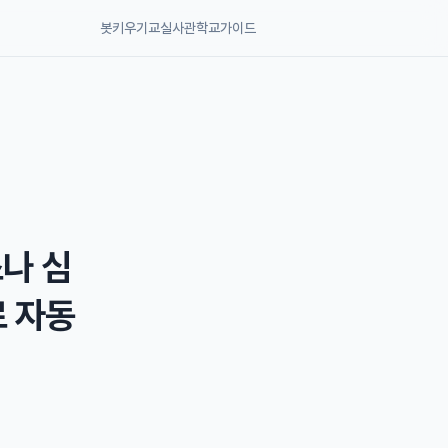
봇키우기교실
사관학교
가이드
소나 심
로 자동