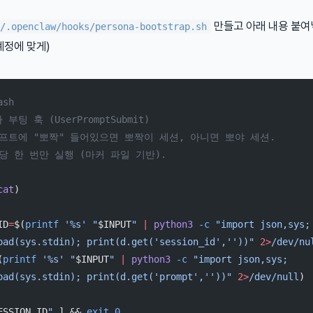
만들고 아래 내용 붙여
/.openclaw/hooks/persona-bootstrap.sh
계정에 맞게)
ash
부팅 훅 (UserPromptSubmit)
롬프트에 "뽀짝" 들어있으면 뽀짝이 세션, 아니면 뽀야 세션.
당 한 번만 실행 (마커 파일 기반).
cat
)
ID
=
$(
printf
 '%s'
 "
$INPUT
"
 |
 python3
 -c
 "import json,sys; 
oad(sys.stdin); print(d.get('session_id',''))"
 2>
/dev/nu
(
printf
 '%s'
 "
$INPUT
"
 |
 python3
 -c
 "import json,sys; 
oad(sys.stdin); print(d.get('prompt',''))"
 2>
/dev/null
)
ESSION_ID
"
 ] && 
exit
 0