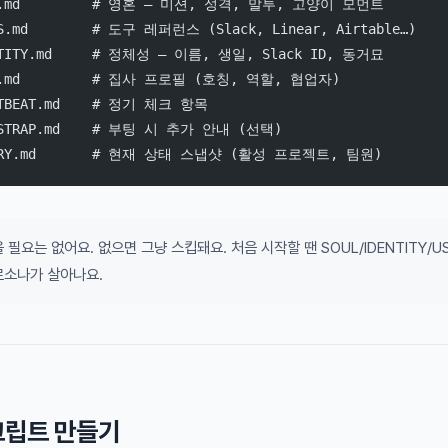
UL.md         # 영혼 — 미션, 성격, 말투, 고양이 모먼트
LS.md        # 도구 레퍼런스 (Slack, Linear, Airtable…)
NTITY.md     # 정체성 — 이름, 생일, Slack ID, 동거묘
R.md         # 집사 프로필 (호칭, 역할, 협업자)
RTBEAT.md    # 정기 체크 항목
TSTRAP.md    # 부팅 시 추가 안내 (선택)
MORY.md       # 현재 상태 스냅샷 (활성 프로젝트, 팀원)
을 필요는 없어요. 없으면 그냥 스킵돼요. 처음 시작할 땐 SOUL/IDENTITY/U
르소나가 살아나요.
스크립트 만들기