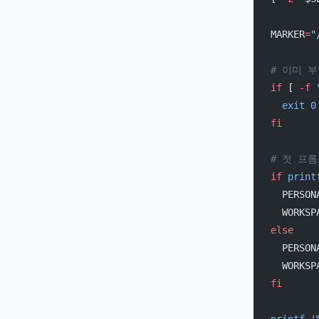
MARKER
=
"
# 이미 
if
 [ 
-f
 
  exit
 0
fi
# 첫 프
if
 print
  PERSON
  WORKS
else
  PERSON
  WORKS
fi