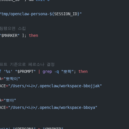
/tmp/openclaw-persona-${
SESSION_ID
}"
부팅됐으면 스킵
"
$MARKER
"
 ]; 
then
롬프트 기준으로 페르소나 결정
f
 '%s'
 "
$PROMPT
"
 |
 grep
 -q
 "뽀짝"
; 
then
A
=
"뽀짝이"
PACE
=
"/Users/<나>/.openclaw/workspace-bbojjak"
A
=
"뽀야"
PACE
=
"/Users/<나>/.openclaw/workspace-bboya"