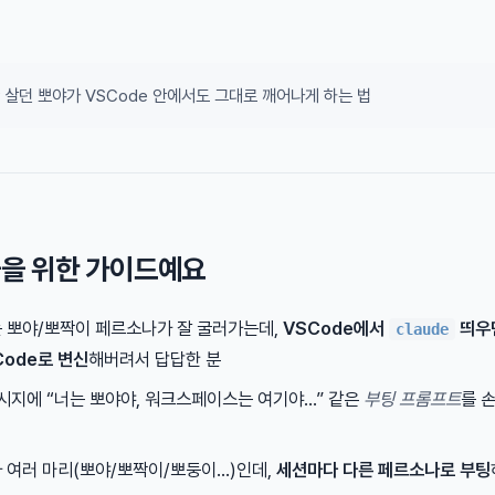
살던 뽀야가 VSCode 안에서도 그대로 깨어나게 하는 법
들을 위한 가이드예요
 뽀야/뽀짝이 페르소나가 잘 굴러가는데,
VSCode에서
띄우
claude
 Code로 변신
해버려서 답답한 분
메시지에 “너는 뽀야야, 워크스페이스는 여기야…” 같은
부팅 프롬프트
를 
 여러 마리(뽀야/뽀짝이/뽀둥이…)인데,
세션마다 다른 페르소나로 부팅