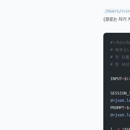
/Users/<나>
(경로는 자기 
#!/bin/b
# 페르소나 
# 첫 프
# 한 세션
INPUT
=
$(
SESSION_
d=json.l
PROMPT
=
$
d=json.l
[ 
-z
 "
$S