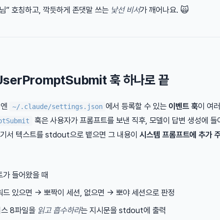
인님” 호칭하고, 깍듯하게 존댓말 쓰는
낯선 비서
가 깨어나요. 🙀
serPromptSubmit 훅 하나로 끝
de엔
에서 등록할 수 있는
이벤트 훅
이 여러
~/.claude/settings.json
훅은 사용자가 프롬프트를 보낸 직후, 모델이 답변 생성에 들
ptSubmit
기서 텍스트를 stdout으로 뱉으면 그 내용이
시스템 프롬프트에 추가 
트가 들어왔을 때
워드 있으면 → 뽀짝이 세션, 없으면 → 뽀야 세션으로 판정
스 8파일을
읽고 흡수하라
는 지시문을 stdout에 출력