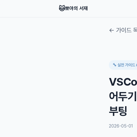
🐱
뽀야의 서재
← 가이드 
🔧 실전 가이드 
VSCo
어두기 
부팅
2026-05-01