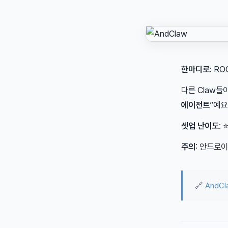
한마디로
: R
다른 Claw들
에이전트
”예요
셋업 난이도
:
주의
: 안드로이
🔗
AndC