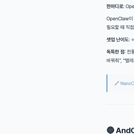
한마디로
: O
OpenClaw
필요할 때 직접
셋업 난이도
:
독특한 점
: 전
바꿔줘”, “텔
🔗
Nano
🔵 An