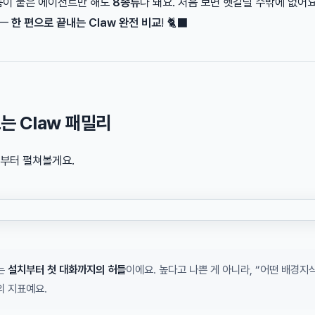
름이 붙은 에이전트만 해도
8종류
나 돼요. 처음 보면 헷갈릴 수밖에 없어요
 —
한 편으로 끝내는 Claw 완전 비교
! 🐈‍⬛
는 Claw 패밀리
도부터 펼쳐볼게요.
도는
설치부터 첫 대화까지의 허들
이에요. 높다고 나쁜 게 아니라, “어떤 배경지
의 지표예요.