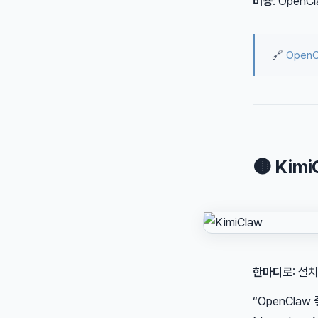
비용
: Open
🔗
Open
🟤 Kim
한마디로
: 설
“OpenCla