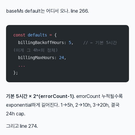
baseMs default는 어디서 오나. line 266.
const
 defaults
 =
 {
  billingBackoffHours: 
5
,    
// ← 기본 5시간 
(이게 그 4h+의 정체)
  billingMaxHours: 
24
,
  ...
};
기본 5시간 × 2^(errorCount-1)
. errorCount 누적될수록
exponential하게 길어진다. 1→5h, 2→10h, 3→20h, 결국
24h cap.
그리고 line 274.