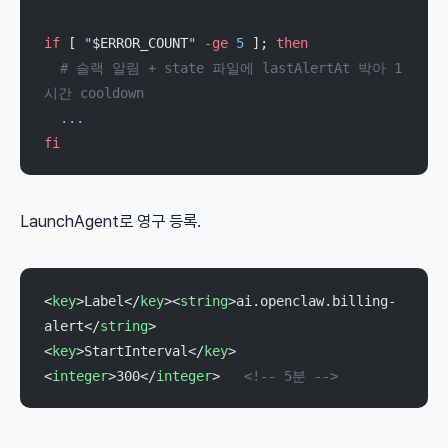
if
 [ 
"
$ERROR_COUNT
"
 -ge
 5
 ]; 
then
  # 슬랙 알림 + state 파일에 lastAlertAt 박아 1
시간 cooldown
  ...
fi
LaunchAgent로 영구 등록.
<
key
>Label</
key
><
string
>ai.openclaw.billing-
alert</
string
>
<
key
>StartInterval</
key
>
<
integer
>300</
integer
>   
<!-- 5분 -->