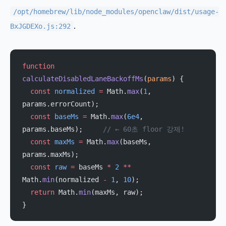
/opt/homebrew/lib/node_modules/openclaw/dist/usage-
.
BxJGDEXo.js:292
function
calculateDisabledLaneBackoffMs
(
params
) {
  const
 normalized
 =
 Math.
max
(
1
, 
params.errorCount);
  const
 baseMs
 =
 Math.
max
(
6e4
, 
params.baseMs);     
// ← 60초 floor 강제!
  const
 maxMs
 =
 Math.
max
(baseMs, 
params.maxMs);
  const
 raw
 =
 baseMs 
*
 2
 **
Math.
min
(normalized 
-
 1
, 
10
);
  return
 Math.
min
(maxMs, raw);
}