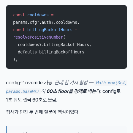
const
 cooldowns
 =
params.cfg?.auth?.cooldowns;
const
 billingBackoffHours
 =
resolvePositiveNumber
(
  cooldowns?.billingBackoffHours,
  defaults.billingBackoffHours
);
config로 override 가능.
근데 한 가지 함정 —
Math.max(6e4,
이
60초 floor를 강제로 박는다
.
config로
params.baseMs)
1초 줘도 결국 60초로 올림.
집사가 던진 두 번째 질문이 핵심이었다.