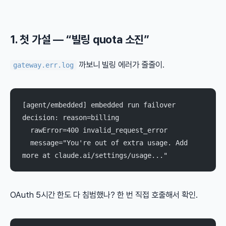
1. 첫 가설 — “빌링 quota 소진”
까보니 빌링 에러가 줄줄이.
gateway.err.log
[agent/embedded] embedded run failover 
decision: reason=billing
  rawError=400 invalid_request_error
  message="You're out of extra usage. Add 
more at claude.ai/settings/usage..."
OAuth 5시간 한도 다 침범했나? 한 번 직접 호출해서 확인.