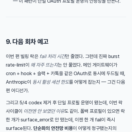
— 이 패턴이 단일 OAuth 프로필 운영의 안정성을 만든다.
9. 다음 회차 예고
이번 편 빌링 락은
fail 처리 시간
만 줄였다. 그런데 진짜 burst
rate-limit이
왜 자주 뜨는지
는 안 풀었다. 메인 게이트웨이가
cron + hook + 슬랙 + 카톡을 같은 OAuth로 동시에 두드릴 때,
Anthropic이
동시 활성 세션 한도
를 어떻게 잡는지 — 그건 다음
편 어디선가.
그리고 5/4 codex 제거 후 단일 프로필 운영이 됐는데, 이번 락
사이클이
이전엔 안 보였던 이유
도 같이. 폴백 프로필이 있으면 락
한 개가 surface_error로 안 떴는데, 이젠 한 개 fail이 즉시
surface된다.
단순화의 안전망 비용
이 어떻게 청구됐는지의