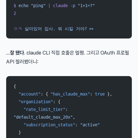
$
 echo
 "ping"
 |
 claude
 -p
 "1+1=?"
2
ㅇㅋ
 살아있어
 집사.
 뭐
 시킬
 거야?
 👀
…
잘 됐다
. claude CLI 직접 호출은 멀쩡. 그리고 OAuth 프로필
API 찔러봤더니:
{
  "account"
: { 
"has_claude_max"
: 
true
 },
  "organization"
: {
    "rate_limit_tier"
: 
"default_claude_max_20x"
,
    "subscription_status"
: 
"active"
  }