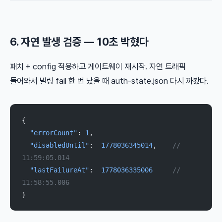
6. 자연 발생 검증 — 10초 박혔다
패치 + config 적용하고 게이트웨이 재시작. 자연 트래픽
들어와서 빌링 fail 한 번 났을 때 auth-state.json 다시 까봤다.
{
  "errorCount"
: 
1
,
  "disabledUntil"
:  
1778036345014
,    
// 
11:59:05.014
  "lastFailureAt"
:  
1778036335006
     // 
11:58:55.006
}