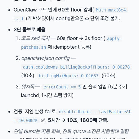
OpenClaw 코드 안에
60초 floor 강제
(
Math.max(6e4,
)가 박혀있어서 config만으론 초 단위 조정 불가.
...)
3단 콤보로 메움
:
코드 sed 패치
— 60s floor → 3s floor (
apply-
에 idempotent 등록)
patches.sh
openclaw.json config
—
auth.cooldowns.billingBackoffHours: 0.00278
(10초),
(60초)
billingMaxHours: 0.01667
워치독
—
만 슬랙 알림 (5분 주기
errorCount >= 5
launchd, 1시간 스팸 방지)
검증: 자연 발생 fail로
disabledUntil - lastFailureAt
✅.
5시간 → 10초, 1800배 단축
.
= 10.008초
단발 burst는 자동 회복, 진짜 quota 소진은 사람한테 알림