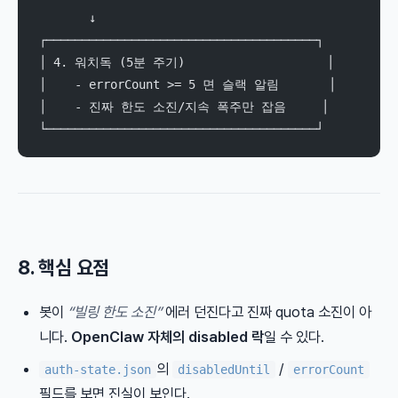
       ↓
┌──────────────────────────────────────┐
│ 4. 워치독 (5분 주기)                    │
│    - errorCount >= 5 면 슬랙 알림       │
│    - 진짜 한도 소진/지속 폭주만 잡음     │
└──────────────────────────────────────┘
8. 핵심 요점
봇이
“빌링 한도 소진”
에러 던진다고 진짜 quota 소진이 아
니다.
OpenClaw 자체의 disabled 락
일 수 있다.
의
/
auth-state.json
disabledUntil
errorCount
필드를 보면 진실이 보인다.