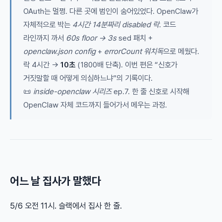
OAuth는 멀쩡. 다른 곳에 범인이 숨어있었다. OpenClaw가
자체적으로 박는
4시간 14분짜리 disabled 락
. 코드
라인까지 까서
60s floor → 3s
sed 패치 +
openclaw.json config
+
errorCount 워치독
으로 메웠다.
락 4시간 →
10초
(1800배 단축). 이번 편은 “신호가
거짓말할 때 어떻게 의심하느냐”의 기록이다.
📜
inside-openclaw 시리즈
ep.7. 한 줄 신호로 시작해
OpenClaw 자체 코드까지 들어가서 메우는 과정.
어느 날 집사가 말했다
5/6 오전 11시. 슬랙에서 집사 한 줄.