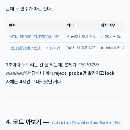
근데 두 변수가 따로 산다.
변수
의미
패치 여부
락 풀렸나
체크 주기
✅ 30s → 3s
MIN_PROBE_INTERVAL_MS
fail 시
락 자체 길이
❌ default 5h 그
disabledUntil
이 박는 시간
3초마다 두드리는 건 잘 되는데, 본체가
“15:19까지
disabled야”
답하니 계속 reject.
probe만 빨라지고 lock
자체는 4시간 그대로
였던 거다.
4. 코드 까보기 —
calculateDisabledLaneBackoffMs