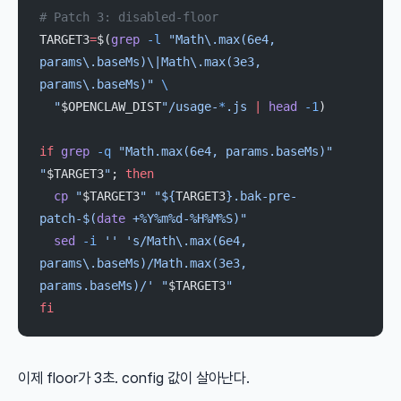
# Patch 3: disabled-floor
TARGET3
=
$(
grep
 -l
 "Math\.max(6e4, 
params\.baseMs)\|Math\.max(3e3, 
params\.baseMs)"
 \
  "
$OPENCLAW_DIST
"/usage-
*
.js
 |
 head
 -1
)
if
 grep
 -q
 "Math.max(6e4, params.baseMs)"
"
$TARGET3
"
; 
then
  cp
 "
$TARGET3
"
 "${
TARGET3
}.bak-pre-
patch-$(
date
 +%Y%m%d-%H%M%S)"
  sed
 -i
 ''
 's/Math\.max(6e4, 
params\.baseMs)/Math.max(3e3, 
params.baseMs)/'
 "
$TARGET3
"
fi
이제 floor가 3초. config 값이 살아난다.