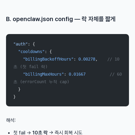
B. openclaw.json config — 락 자체를 짧게
"auth"
: {
  "cooldowns"
: {
    "billingBackoffHours"
: 
0.00278
,    
// 10
초 (첫 fail 락)
    "billingMaxHours"
: 
0.01667
          // 60
초 (errorCount 누적 cap)
  }
}
해석:
첫 fail →
10초 락
→ 즉시 회복 시도