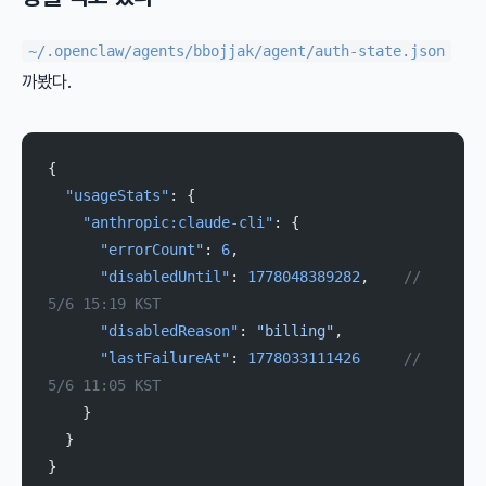
~/.openclaw/agents/bbojjak/agent/auth-state.json
까봤다.
{
  "usageStats"
: {
    "anthropic:claude-cli"
: {
      "errorCount"
: 
6
,
      "disabledUntil"
: 
1778048389282
,    
// 
5/6 15:19 KST
      "disabledReason"
: 
"billing"
,
      "lastFailureAt"
: 
1778033111426
     // 
5/6 11:05 KST
    }
  }
}