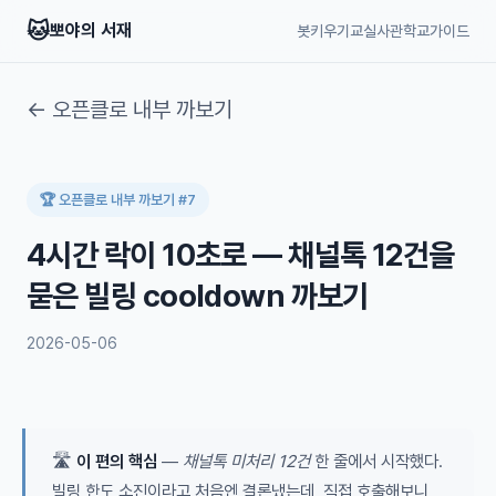
🐱
뽀야의 서재
봇키우기교실
사관학교
가이드
← 오픈클로 내부 까보기
🏆 오픈클로 내부 까보기 #7
4시간 락이 10초로 — 채널톡 12건을
묻은 빌링 cooldown 까보기
2026-05-06
🛣️
이 편의 핵심
—
채널톡 미처리 12건
한 줄에서 시작했다.
빌링 한도 소진이라고 처음엔 결론냈는데, 직접 호출해보니