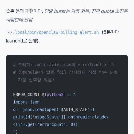
좋은 운영 패턴이다.
단발 burst는 자동 회복, 진짜 quota 소진은
사람한테 알림
.
(5분마다
~/.local/bin/openclaw-billing-alert.sh
launchd로 실행).
# 트리거: auth-state.json의 errorCount >= 5
# (OpenClaw가 빌링 fail 감지해서 직접 박는 신호 
— 가장 신뢰성 있음)
ERROR_COUNT
=
$(
python3
 -c
 "
import json
d = json.load(open('
$AUTH_STATE
'))
print(d['usageStats']['anthropic:claude-
cli'].get('errorCount', 0))
"
)