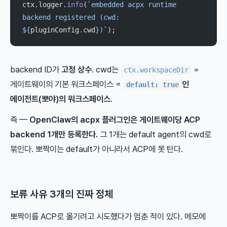
ctx.logger.
info
(
`embedded acpx runtime 
backend registered (cwd: 
${
pluginConfig
.
cwd
})`
);
backend ID가
고정 상수
. cwd는
=
ctx.workspaceDir
게이트웨이의 기본 워크스페이스 =
인
default: true
에이전트(뽀야)의 워크스페이스
.
즉 —
OpenClaw의 acpx 플러그인은 게이트웨이당 ACP
backend 1개만 등록한다.
그 1개는 default agent의 cwd로
묶인다. 뽀짝이는 default가 아니라서 ACP에 못 탄다.
보류 사유 3개의 진짜 정체
뽀짝이를 ACP로 옮기려고 시도했다가 멈춘 적이 있다. 메모에