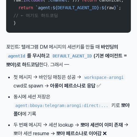
raw.
includes
(
":channel:"
))) 
return
 canonical;
  return
 `agent:${
DEFAULT_AGENT_ID
}:${
raw
}`
;  
// ← 여기도 하드코딩
}
포인트: 텔레그램 DM 메시지의 세션키를 만들 때
바인딩의
를 무시하고
(기본 에이전트 =
agentId
DEFAULT_AGENT_ID
뽀야)로 하드코딩
한다. 그래서 —
첫 메시지 → 바인딩 매칭은 성공 →
workspace-arongi
cwd로 spawn →
아롱이 페르소나로 응답
✅
동시에 세션 저장은
키로
뽀야
agent:bboya:telegram:arongi:direct:...
폴더
에 기록
두 번째 메시지 → 세션 lookup →
뽀야 세션이 이미 존재
→
뽀야 세션 resume →
뽀야 페르소나로 이어감
❌