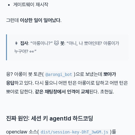
게이트웨이 재시작
그런데
이상한 일이 일어났다
.
👩
집사
: “아롱이니?” 🐱
봇
: “아니, 나 뽀야인데? 아롱이가
누구야? 👀”
응? 아롱이 봇 토큰(
)으로 보냈는데
뽀야가
@arongi_bot
응답
하고 있다. 다시 물으니 어떤 턴은 아롱이로 답하고 어떤 턴은
뽀야로 답한다.
같은 채팅창에서 인격이 교체
된다. 초현실.
진짜 원인: 세션 키 agentId 하드코딩
openclaw 소스(
)를
dist/session-key-DhT_3w6M.js