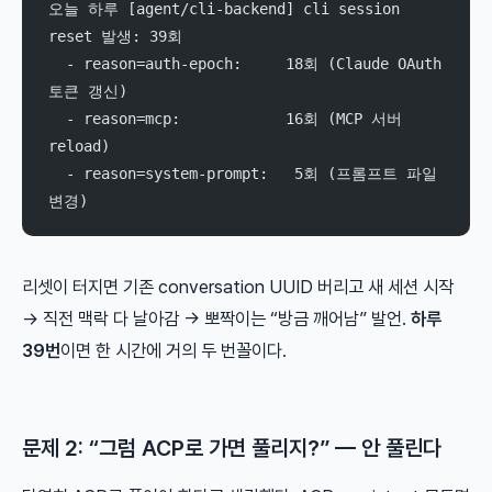
오늘 하루 [agent/cli-backend] cli session 
reset 발생: 39회
  - reason=auth-epoch:     18회 (Claude OAuth 
토큰 갱신)
  - reason=mcp:            16회 (MCP 서버 
reload)
  - reason=system-prompt:   5회 (프롬프트 파일 
변경)
리셋이 터지면 기존 conversation UUID 버리고 새 세션 시작
→ 직전 맥락 다 날아감 → 뽀짝이는 “방금 깨어남” 발언.
하루
39번
이면 한 시간에 거의 두 번꼴이다.
문제 2: “그럼 ACP로 가면 풀리지?” — 안 풀린다