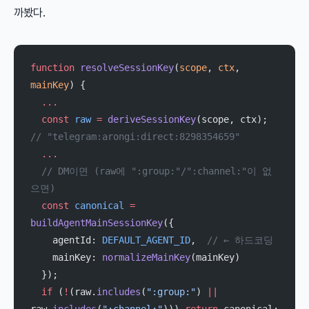
까봤다.
function
 resolveSessionKey
(
scope
, 
ctx
, 
mainKey
) {
  ...
  const
 raw
 =
 deriveSessionKey
(scope, ctx);  
// "telegram:arongi:direct:8298354659"
  ...
  // DM이면 (raw에 ":group:"/":channel:"이 없
으면)
  const
 canonical
 =
buildAgentMainSessionKey
({
    agentId: 
DEFAULT_AGENT_ID
,  
// ← 하드코딩
    mainKey: 
normalizeMainKey
(mainKey)
  });
  if
 (
!
(raw.
includes
(
":group:"
) 
||