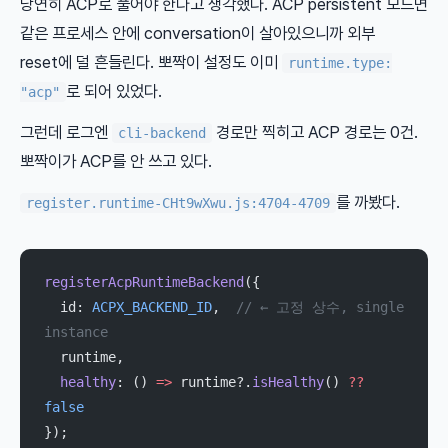
당연히 ACP로 풀어야 한다고 생각했다. ACP persistent 모드면
같은 프로세스 안에 conversation이 살아있으니까 외부
reset에 덜 흔들린다. 뽀짝이 설정도 이미
runtime.type:
로 되어 있었다.
"acp"
그런데 로그엔
경로만 찍히고 ACP 경로는 0건.
cli-backend
뽀짝이가 ACP를 안 쓰고 있다.
를 까봤다.
register.runtime-CHt9wXwu.js:4704-4709
registerAcpRuntimeBackend
({
  id: 
ACPX_BACKEND_ID
,  
// ← 고정 상수, single 
instance
  runtime,
  healthy
: () 
=>
 runtime?.
isHealthy
() 
??
false
});