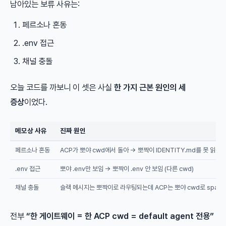
남아있는 보류 사유는:
페르소나 혼동
.env 접근
채널 충돌
오늘 코드를 까보니 이 셋은 사실
한 가지 근본 원인의 세
증상
이었다.
메모상 사유
진짜 원인
페르소나 혼동
ACP가 뽀야 cwd에서 돌아 → 뽀짝이 IDENTITY.md를 못 읽음
.env 접근
뽀야 .env만 보임 → 뽀짝이 .env 안 보임 (다른 cwd)
채널 충돌
슬랙 메시지는 뽀짝이로 라우팅되는데 ACP는 뽀야 cwd로 spaw
전부
“한 게이트웨이 = 한 ACP cwd = default agent 전용”