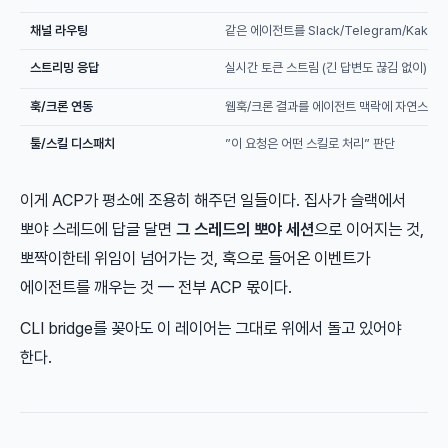
채널 라우팅
같은 에이전트를 Slack/Telegram/Kakao
스트리밍 응답
실시간 토큰 스트림 (긴 답변도 끊김 없이)
훅/크론 연동
웹훅/크론 결과를 에이전트 맥락에 자연스럽게
툴/스킬 디스패치
”이 요청은 어떤 스킬로 처리” 판단
이게 ACP가 평소에 조용히 해주던 일들이다. 집사가 슬랙에서
뽀야 스레드에 답글 달면
그 스레드의 뽀야 세션
으로 이어지는 것,
뽀짝이한테 위임이 넘어가는 것, 훅으로 들어온 이벤트가
에이전트를 깨우는 것 — 전부 ACP 몫이다.
CLI bridge를 꽂아도 이 레이어는 그대로 위에서 돌고 있어야
한다.