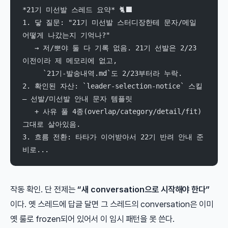
*21기 미선발 스레드 요약* 🐈‍⬛
1. 닿 질문: "21기 미선발 스터디장한테 문자/메일 
어떻게 나갔는지 기억나?"
   → 저/뽀야 둘 다 기록 없음. 21기 선발은 2/23 
이전이라 제 메모리에 없고,
     `21기-발송내역.md`도 2/23부터라 누락.
2. 확인된 자산: `leader-selection-notice` 스킬 
— 선발/미선발 안내 문자 템플릿
   + 사유 풀 4종(overlap/category/detail/fit) 
그대로 살아있음.
3. 흐름 전환: 타타가 이어받아서 22기 반려 안내 준
비로...
작동 확인. 단 전제는
“새 conversation으로 시작해야 한다”
이다. 옛 스레드에 답글 달면 그 스레드의 conversation은 이미
옛 룰로 frozen되어 있어서 이 임시 패턴을 못 쓴다.