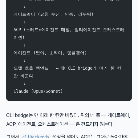
    ↓
게이트웨이 (요청 수신, 인증, 라우팅)
    ↓
ACP (스레드↔에이전트 매핑, 멀티에이전트 오케스트레
이션)
    ↓
에이전트 (뽀야, 뽀짝이, 닿플갱어)
    ↓
모델 호출 백엔드   ← 🎯 CLI bridge가 여기 한 칸
만 바꾼다
    ↓
Claude (Opus/Sonnet)
CLI bridge는 맨 아래 한 칸만 바꿨다. 위의 네 층 — 게이트웨이,
ACP, 에이전트, 오케스트레이션 — 은 건드리지 않는다.
그래서
설정을 넣어도 ACP는 그대로 돌아가야
cliBackends