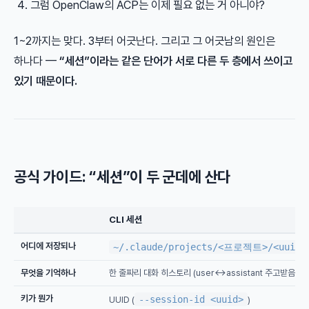
그럼 OpenClaw의 ACP는 이제 필요 없는 거 아니야?
1~2까지는 맞다. 3부터 어긋난다. 그리고 그 어긋남의 원인은
하나다 —
“세션”이라는 같은 단어가 서로 다른 두 층에서 쓰이고
있기 때문이다.
공식 가이드: “세션”이 두 군데에 산다
CLI 세션
어디에 저장되나
~/.claude/projects/<프로젝트>/<uuid>
무엇을 기억하나
한 줄짜리 대화 히스토리 (user↔assistant 주고받음)
키가 뭔가
--session-id <uuid>
UUID (
)