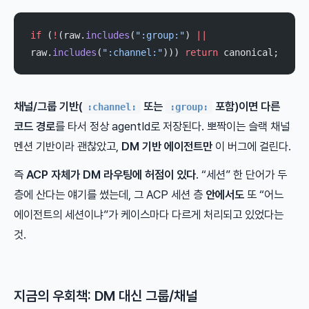
if
 (
!
(raw.
includes
(
":group:"
) 
||
raw.
includes
(
":channel:"
))) 
return
 canonical;
채널/그룹 기반(
또는
포함)이면 다른
:channel:
:group:
코드 경로
를 타서 정상 agentId로 저장된다. 뽀짝이는 슬랙 채널
멘션 기반이라 괜찮았고,
DM 기반 에이전트만
이 버그에 걸린다.
즉
ACP 자체가 DM 라우팅에 허점이 있다
. “세션” 한 단어가 두
층에 산다는 얘기를 썼는데, 그 ACP 세션 층
안에서도
또 “어느
에이전트의 세션이냐”가 케이스마다 다르게 처리되고 있었다는
것.
지금의 우회책: DM 대신 그룹/채널