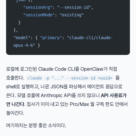
    "sessionArg"
: 
"--session-id"
,
    "sessionMode"
: 
"existing"
  }
},
"model"
: { 
"primary"
: 
"claude-cli/claude-
opus-4-6"
 }
로컬에 로그인된 Claude Code CLI를 OpenClaw가 직접
호출한다.
를
claude -p "..." --session-id <uuid>
shell로 실행하고, 나온 JSON을 파싱해서 에이전트 응답으로
쓴다. 모델 호출에 Anthropic API를 쓰지 않으니
API 사용료가
안 나간다
. 집사가 이미 내고 있는 Pro/Max 월 구독 한도 안에서
돌아간다.
여기까지는 분명 좋은 소식이다.