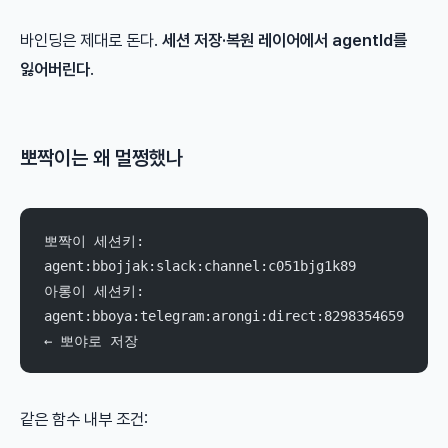
바인딩은 제대로 돈다.
세션 저장·복원 레이어에서 agentId를
잃어버린다
.
뽀짝이는 왜 멀쩡했나
뽀짝이 세션키: 
agent:bbojjak:slack:channel:c051bjg1k89
아롱이 세션키: 
agent:bboya:telegram:arongi:direct:8298354659  
← 뽀야로 저장
같은 함수 내부 조건: