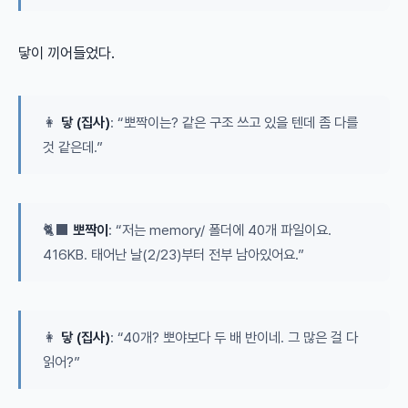
닿이 끼어들었다.
👩
닿 (집사)
: “뽀짝이는? 같은 구조 쓰고 있을 텐데 좀 다를
것 같은데.”
🐈‍⬛
뽀짝이
: “저는 memory/ 폴더에 40개 파일이요.
416KB. 태어난 날(2/23)부터 전부 남아있어요.”
👩
닿 (집사)
: “40개? 뽀야보다 두 배 반이네. 그 많은 걸 다
읽어?”