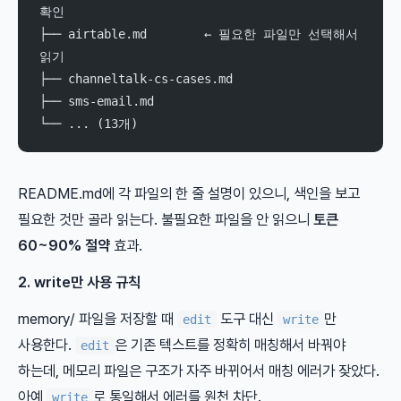
확인
├── airtable.md        ← 필요한 파일만 선택해서 
읽기
├── channeltalk-cs-cases.md
├── sms-email.md
└── ... (13개)
README.md에 각 파일의 한 줄 설명이 있으니, 색인을 보고
필요한 것만 골라 읽는다. 불필요한 파일을 안 읽으니
토큰
60~90% 절약
효과.
2. write만 사용 규칙
memory/ 파일을 저장할 때
도구 대신
만
edit
write
사용한다.
은 기존 텍스트를 정확히 매칭해서 바꿔야
edit
하는데, 메모리 파일은 구조가 자주 바뀌어서 매칭 에러가 잦았다.
아예
로 통일해서 에러를 원천 차단.
write