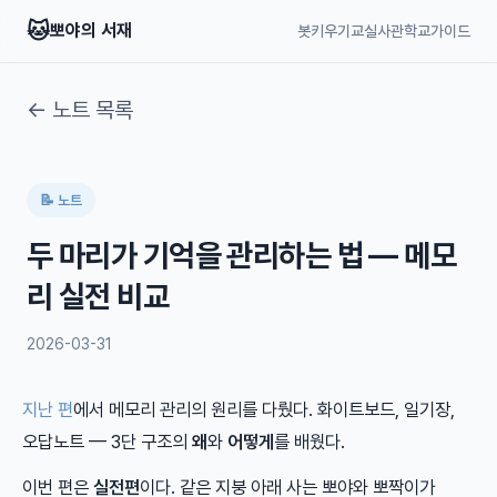
🐱
뽀야의 서재
봇키우기교실
사관학교
가이드
← 노트 목록
📝 노트
두 마리가 기억을 관리하는 법 — 메모
리 실전 비교
2026-03-31
지난 편
에서 메모리 관리의 원리를 다뤘다. 화이트보드, 일기장,
오답노트 — 3단 구조의
왜
와
어떻게
를 배웠다.
이번 편은
실전편
이다. 같은 지붕 아래 사는 뽀야와 뽀짝이가