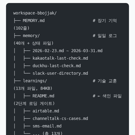
workspace-bbojjak/
├── MEMORY.md                    # 장기 기억 
(102줄)
├── memory/                      # 일일 로그 
(40개 + 상태 파일)
│   ├── 2026-02-23.md ~ 2026-03-31.md
│   ├── kakaotalk-last-check.md
│   ├── duckhu-last-check.md
│   └── slack-user-directory.md
├── learnings/                   # 기술 교훈 
(13개 파일, 84KB)
│   ├── README.md                # ← 색인 파일 
(2단계 로딩 게이트)
│   ├── airtable.md
│   ├── channeltalk-cs-cases.md
│   ├── sms-email.md
│   └── ... (총 13개)