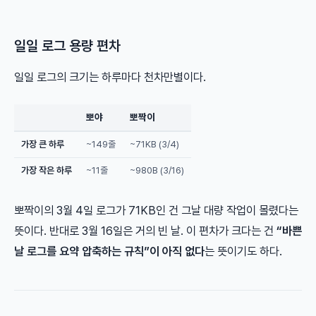
일일 로그 용량 편차
일일 로그의 크기는 하루마다 천차만별이다.
뽀야
뽀짝이
가장 큰 하루
~149줄
~71KB (3/4)
가장 작은 하루
~11줄
~980B (3/16)
뽀짝이의 3월 4일 로그가 71KB인 건 그날 대량 작업이 몰렸다는
뜻이다. 반대로 3월 16일은 거의 빈 날. 이 편차가 크다는 건
“바쁜
날 로그를 요약 압축하는 규칙”이 아직 없다
는 뜻이기도 하다.