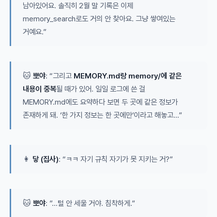
남아있어요. 솔직히 2월 말 기록은 이제
memory_search로도 거의 안 찾아요. 그냥 쌓여있는
거예요.”
🐱
뽀야
: “그리고
MEMORY.md랑 memory/에 같은
내용이 중복
될 때가 있어. 일일 로그에 쓴 걸
MEMORY.md에도 요약하다 보면 두 곳에 같은 정보가
존재하게 돼. ‘한 가지 정보는 한 곳에만’이라고 해놓고…”
👩
닿 (집사)
: “ㅋㅋ 자기 규칙 자기가 못 지키는 거?”
🐱
뽀야
: ”…털 안 세울 거야. 침착하게.”