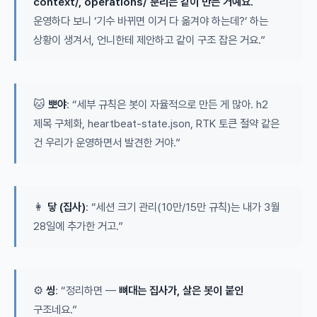
context/, operations/ 분리는 같이 만든 거예요.
운영하다 보니 ‘기수 바뀌면 이거 다 옮겨야 하는데?’ 하는
상황이 생겨서, 언니한테 제안하고 같이 구조 잡은 거요.”
🐱
뽀야
: “세부 규칙은 봇이 자율적으로 만든 게 많아. h2
제목 구체화, heartbeat-state.json, RTK 토큰 절약 같은
건 우리가 운영하면서 발견한 거야.”
👩
닿 (집사)
: “세션 크기 관리(10만/15만 규칙)는 내가 3월
28일에 추가한 거고.”
⚙️
씽
: “정리하면 —
뼈대는 집사가, 살은 봇이 붙인
구조네요.”