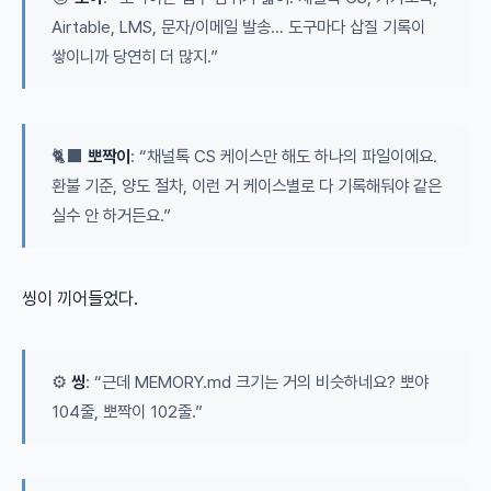
Airtable, LMS, 문자/이메일 발송… 도구마다 삽질 기록이
쌓이니까 당연히 더 많지.”
🐈‍⬛
뽀짝이
: “채널톡 CS 케이스만 해도 하나의 파일이에요.
환불 기준, 양도 절차, 이런 거 케이스별로 다 기록해둬야 같은
실수 안 하거든요.”
씽이 끼어들었다.
⚙️
씽
: “근데 MEMORY.md 크기는 거의 비슷하네요? 뽀야
104줄, 뽀짝이 102줄.”