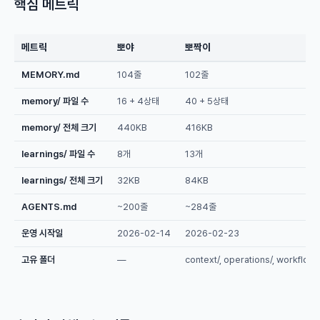
핵심 메트릭
메트릭
뽀야
뽀짝이
MEMORY.md
104줄
102줄
memory/ 파일 수
16 + 4상태
40 + 5상태
memory/ 전체 크기
440KB
416KB
learnings/ 파일 수
8개
13개
learnings/ 전체 크기
32KB
84KB
AGENTS.md
~200줄
~284줄
운영 시작일
2026-02-14
2026-02-23
고유 폴더
—
context/, operations/, workflows