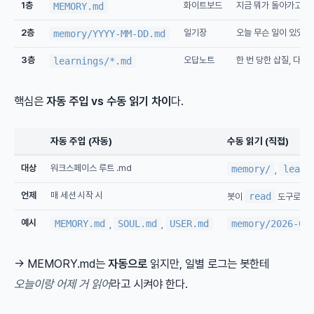
1층
화이트보드
지금 뭐가 돌아가고 있나
MEMORY.md
2층
일기장
오늘 무슨 일이 있었나 
memory/YYYY-MM-DD.md
3층
오답노트
한 번 당한 삽질, 다음
learnings/*.md
핵심은
자동 주입 vs 수동 읽기 차이
다.
자동 주입 (자동)
수동 읽기 (직접)
대상
워크스페이스 루트 .md
memory/
learn
,
언제
매 세션 시작 시
read
봇이
도구로 읽
예시
MEMORY.md
SOUL.md
USER.md
memory/2026-04
,
,
→ MEMORY.md는
자동으로
읽지만, 일별 로그는 봇한테
오늘이랑 어제 거 읽어
라고 시켜야 한다.