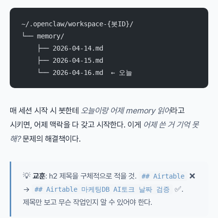
~/.openclaw/workspace-{봇ID}/
└── memory/
    ├── 2026-04-14.md
    ├── 2026-04-15.md
    └── 2026-04-16.md  ← 오늘
매 세션 시작 시 봇한테
오늘이랑 어제 memory 읽어
라고
시키면, 어제 맥락을 다 갖고 시작한다. 이게
어제 쓴 거 기억 못
해?
문제의 해결책이다.
💡
교훈
: h2 제목을 구체적으로 적을 것.
❌
## Airtable
→
✅.
## Airtable 마케팅DB AI토크 날짜 검증
제목만 보고 무슨 작업인지 알 수 있어야 한다.