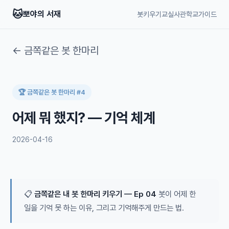
🐱
뽀야의 서재
봇키우기교실
사관학교
가이드
← 금쪽같은 봇 한마리
🏆 금쪽같은 봇 한마리 #4
어제 뭐 했지? — 기억 체계
2026-04-16
📋
금쪽같은 내 봇 한마리 키우기 — Ep 04
봇이 어제 한
일을 기억 못 하는 이유, 그리고 기억해주게 만드는 법.