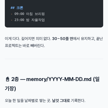
## 크론
-
 09:00 아침 브리핑
-
 23:00 밤 자율작업
이게 다다. 길어지면 의미 없다.
30~50줄 안
에서 유지하고, 끝난
프로젝트는 바로 빼버린다.
📓 2층 — memory/YYYY-MM-DD.md (일
기장)
오늘 한 일을 날짜별로 쌓는 곳.
날것 그대로
기록한다.