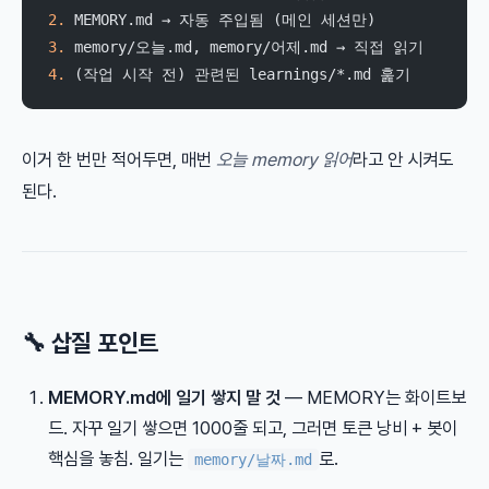
2.
 MEMORY.md → 자동 주입됨 (메인 세션만)
3.
 memory/오늘.md, memory/어제.md → 직접 읽기
4.
 (작업 시작 전) 관련된 learnings/*.md 훑기
이거 한 번만 적어두면, 매번
오늘 memory 읽어
라고 안 시켜도
된다.
🔧 삽질 포인트
MEMORY.md에 일기 쌓지 말 것
— MEMORY는 화이트보
드. 자꾸 일기 쌓으면 1000줄 되고, 그러면 토큰 낭비 + 봇이
핵심을 놓침. 일기는
로.
memory/날짜.md