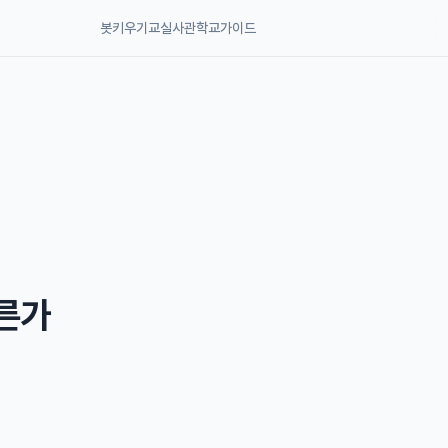
봇키우기교실
사관학교
가이드
다른가