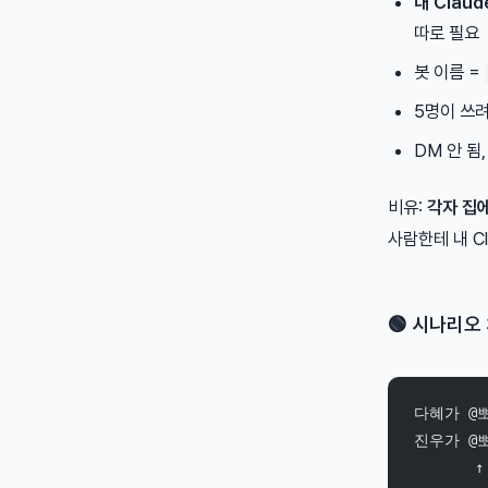
내 Clau
따로 필요
봇 이름 =
5명이 쓰
DM 안 됨,
비유:
각자 집
사람한테 내 Cl
🟢 시나리오 
다혜가 @뽀
진우가 @뽀
 