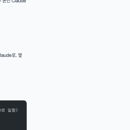
본인 Claude
aude로. 옆
e로 일함)