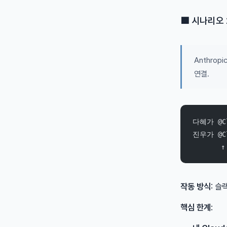
🟪 시나리오 2
Anthrop
연결.
다혜가 @C
진우가 @C
 
작동 방식
: 
핵심 한계
: