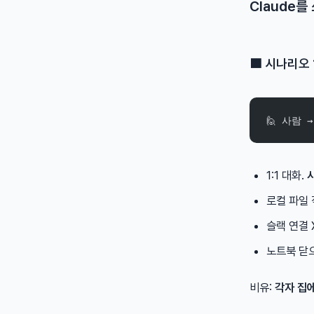
Claude를
🟦 시나리오
🙋 사람 
1:1 대화.
로컬 파일 
슬랙 연결 
노트북 닫
비유:
각자 집