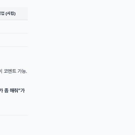
협업
(시킴)
 코멘트 가능.
가 좀 해줘”가