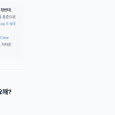
이 정반대
.
을 표준으로
터
ep.5 N대
nClaw
, 거쳐온
요해?