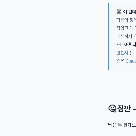
🛣️
이 편의
협업의 정의
잡았고 왜 
머신
까지 
📜
“어쩌다
변천사
(토
길은
Clau
🤔 잠깐
답은
두 단계
로