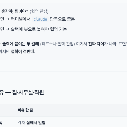
— 혼자야, 팀이야?
(협업 관점)
면 → 터미널에서
단독으로 충분
claude
면 → 슬랙에 봇으로 붙여야 협업 가능
 — 슬랙에 붙이는 두 갈래
(페르소나·철학 관점) 여기서
진짜 차이
가 나와. 표
봇이지만
철학이 정반대
.
비유 — 집·사무실·직원
비유 한 줄
독
각자
집에서 일함