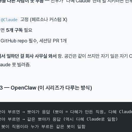
de를 다른 사람이 못 부름
— 진우가 “다혜 Claude”한테 일 시키려면 진우 
고정 (페르소나 커스텀 X)
@Claude
려면
5개 구독
필요
 GitHub repo 필수, 세션당 PR 1개
에서 일하던 걸 회사 사무실 와서
함. 공간은 같이 쓰지만 자기 일은 자기 Cl
aude 못 빌려줌.
3 — OpenClaw (이 시리즈가 다루는 방식)
야 부르면 → 뽀야가 응답 (뽀야 = 다혜가 만든 직원, 다혜 Claud
야 부르면 → 같은 뽀야가 응답 (역시 다혜 Claude로 일함)
      ↑ 봇이 직원이라 누가 부르든 같은 봇이 일함