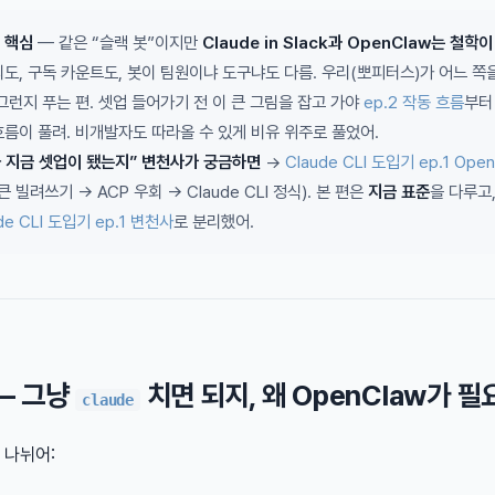
 핵심
— 같은 “슬랙 봇”이지만
Claude in Slack과 OpenClaw는 철학
도, 구독 카운트도, 봇이 팀원이냐 도구냐도 다름. 우리(뽀피터스)가 어느 쪽
그런지 푸는 편. 셋업 들어가기 전 이 큰 그림을 잡고 가야
ep.2 작동 흐름
부
흐름이 풀려. 비개발자도 따라올 수 있게 비유 위주로 풀었어.
 지금 셋업이 됐는지” 변천사가 궁금하면
→
Claude CLI 도입기 ep.1 Ope
큰 빌려쓰기 → ACP 우회 → Claude CLI 정식). 본 편은
지금 표준
을 다루고
de CLI 도입기 ep.1 변천사
로 분리했어.
 — 그냥
치면 되지, 왜 OpenClaw가 필
claude
 나뉘어: