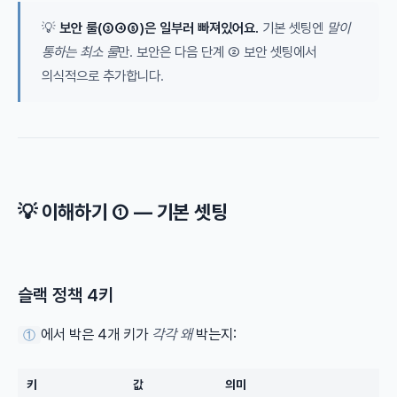
💡
보안 룰(③④⑤)은 일부러 빠져있어요.
기본 셋팅엔
말이
통하는 최소 룰
만. 보안은 다음 단계 ② 보안 셋팅에서
의식적으로 추가합니다.
💡 이해하기 ① — 기본 셋팅
슬랙 정책 4키
에서 박은 4개 키가
각각 왜
박는지:
①
키
값
의미