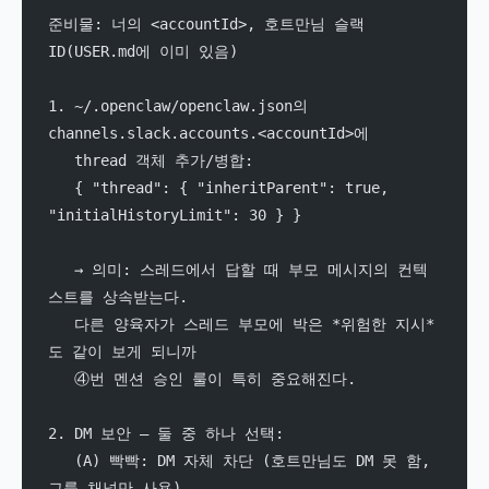
준비물: 너의 <accountId>, 호트만님 슬랙 
ID(USER.md에 이미 있음)
1. ~/.openclaw/openclaw.json의 
channels.slack.accounts.<accountId>에
   thread 객체 추가/병합:
   { "thread": { "inheritParent": true, 
"initialHistoryLimit": 30 } }
   → 의미: 스레드에서 답할 때 부모 메시지의 컨텍
스트를 상속받는다.
   다른 양육자가 스레드 부모에 박은 *위험한 지시*
도 같이 보게 되니까
   ④번 멘션 승인 룰이 특히 중요해진다.
2. DM 보안 — 둘 중 하나 선택:
   (A) 빡빡: DM 자체 차단 (호트만님도 DM 못 함, 
그룹 채널만 사용)