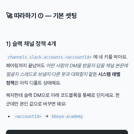
🚀 따라하기 ① — 기본 셋팅
1) 슬랙 채널 정책 4개
에 네 키를 박아요.
channels.slack.accounts.<accountId>
페어링까지 끝났어도
어떤 사람의 DM을 받을지·답을 채널 본문에
떨굴지 스레드로 보낼지·다른 봇과 대화할지
같은
시스템 레벨
정책
은 아직 디폴트 상태예요.
복자한테 슬랙 DM으로 아래 코드블록을 통째로 던지세요. 한
군데만 본인 값으로 바꾸면 돼요:
→
<accountId>
bboya-academy