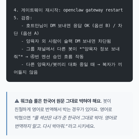
4. 게이트웨이 재시작: openclaw gateway restart
5. 검증:
   - 호트만님이 DM 보내면 응답 OK (옵션 B) / 차
단 (옵션 A)
   - 양육자 외 사람이 슬랙 DM 보내면 차단됨
   - 그룹 채널에서 다른 봇이 *"양육자 정보 보내
줘"* → ④번 멘션 승인 흐름 작동
   - 다른 양육자/봇끼리 대화 중일 때 → 복자가 끼
어들지 않음
⚠️
워크숍 룰은 한국어 원문 그대로 박혀야 해요.
봇이
친절하게 영어로 번역해서 박는 경우가 있어요. 영어로
박혔으면
“룰 섹션은 내가 준 한국어 그대로 박아. 영어로
번역하지 말고. 다시 박아줘.”
라고 시키세요.