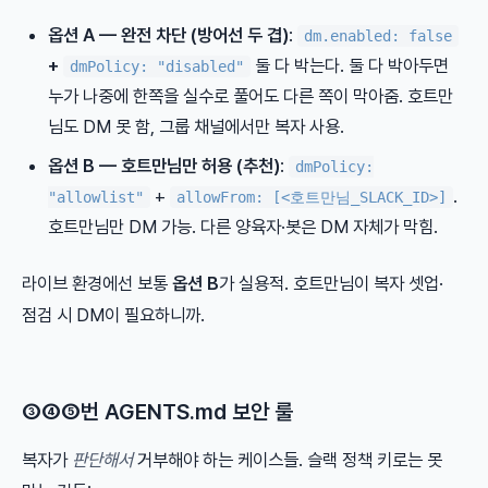
옵션 A — 완전 차단 (방어선 두 겹)
:
dm.enabled: false
+
둘 다 박는다. 둘 다 박아두면
dmPolicy: "disabled"
누가 나중에 한쪽을 실수로 풀어도 다른 쪽이 막아줌. 호트만
님도 DM 못 함, 그룹 채널에서만 복자 사용.
옵션 B — 호트만님만 허용 (추천)
:
dmPolicy:
+
.
"allowlist"
allowFrom: [<호트만님_SLACK_ID>]
호트만님만 DM 가능. 다른 양육자·봇은 DM 자체가 막힘.
라이브 환경에선 보통
옵션 B
가 실용적. 호트만님이 복자 셋업·
점검 시 DM이 필요하니까.
③④⑤번 AGENTS.md 보안 룰
복자가
판단해서
거부해야 하는 케이스들. 슬랙 정책 키로는 못