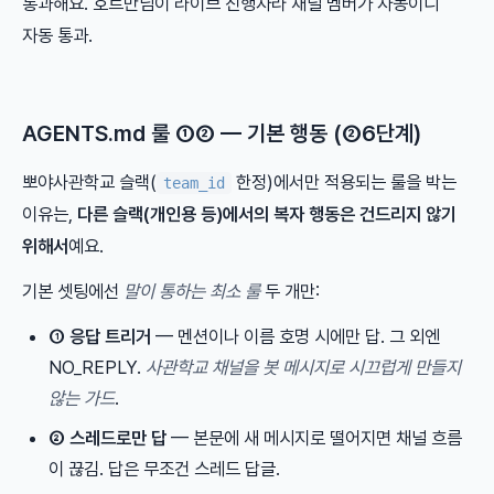
통과해요. 호트만님이 라이브 진행자라 채널 멤버가 자동이니
자동 통과.
AGENTS.md 룰 ①② — 기본 행동 (②6단계)
뽀야사관학교 슬랙(
한정)에서만 적용되는 룰을 박는
team_id
이유는,
다른 슬랙(개인용 등)에서의 복자 행동은 건드리지 않기
위해서
예요.
기본 셋팅에선
말이 통하는 최소 룰
두 개만:
① 응답 트리거
— 멘션이나 이름 호명 시에만 답. 그 외엔
NO_REPLY.
사관학교 채널을 봇 메시지로 시끄럽게 만들지
않는 가드
.
② 스레드로만 답
— 본문에 새 메시지로 떨어지면 채널 흐름
이 끊김. 답은 무조건 스레드 답글.