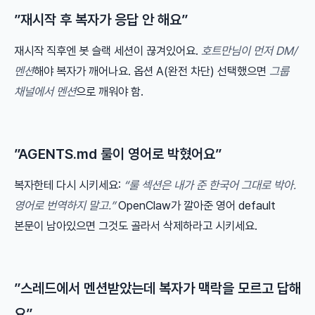
”재시작 후 복자가 응답 안 해요”
재시작 직후엔 봇 슬랙 세션이 끊겨있어요.
호트만님이 먼저 DM/
멘션
해야 복자가 깨어나요. 옵션 A(완전 차단) 선택했으면
그룹
채널에서 멘션
으로 깨워야 함.
”AGENTS.md 룰이 영어로 박혔어요”
복자한테 다시 시키세요:
“룰 섹션은 내가 준 한국어 그대로 박아.
영어로 번역하지 말고.”
OpenClaw가 깔아준 영어 default
본문이 남아있으면 그것도 골라서 삭제하라고 시키세요.
”스레드에서 멘션받았는데 복자가 맥락을 모르고 답해
요”