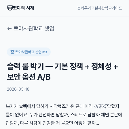
🐱
뽀야의 서재
봇키우기교실
사관학교
가이드
← 뽀야사관학교 셋업
🏆 뽀야사관학교 셋업 #3
슬랙 룰 박기 — 기본 정책 + 정체성 +
보안 옵션 A/B
2026-05-18
복자가 슬랙에서 답하기 시작했죠? 🎉 근데 아직
어떻게
답할지
룰이 없어요. 누가 멘션하면 답할까, 스레드로 답할까 채널 본문에
답할까, 다른 사람이 민감한 거 물으면 어떻게 할까…