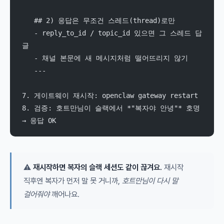
   ## 2) 응답은 무조건 스레드(thread)로만
   - reply_to_id / topic_id 있으면 그 스레드 답
글
   - 채널 본문에 새 메시지처럼 떨어뜨리지 않기
   ---
7. 게이트웨이 재시작: openclaw gateway restart
8. 검증: 호트만님이 슬랙에서 *"복자야 안녕"* 호명 
→ 응답 OK
⚠️
재시작하면 복자의 슬랙 세션도 같이 끊겨요.
재시작
직후엔 복자가 먼저 말 못 거니까,
호트만님이 다시 말
걸어줘야
깨어나요.