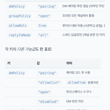
DM 페어링 후만 응답 (외부인 무단 DM
dmPolicy
"pairing"
초대된 모든 채널에서 활동
groupPolicy
"open"
allowBots
true
봇끼리 대화 허용 (사관학교 본질). 단
스레드 답글로만 (채널 본문 안 어지럽힘
replyToMode
"all"
각 키의
다른 가능값
도 한 표로:
키
값
의미
페어링 코드 후 사용
dmPolicy
"pairing"
"allowlist"
allowFrom
등록자만
워크스페이스 누구나
"open"
DM 완전 차단
"disabled"