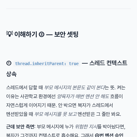
💡 이해하기 ② — 보안 셋팅
①
— 스레드 컨텍스트
thread.inheritParent: true
상속
스레드에서 답할 때
부모 메시지의 본문도 같이 본다
는 뜻. 켜는
이유는 사관학교 환경에선
양육자가 매번 멘션 안 해도
흐름이
자연스럽게 이어지기 때문. 안 박으면 복자가 스레드에서
멘션받았을 때
부모 메시지를 못 보고
멘션받은 그 줄만 봐요.
근데 보안 측면
: 부모 메시지에 누가
위험한 지시
를 박아놨다면,
복자가 그것까지 컨텍스트로 흡수해요. 그래서
④번 멘션 승인