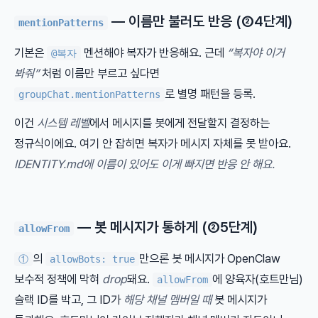
— 이름만 불러도 반응 (②4단계)
mentionPatterns
기본은
멘션해야 복자가 반응해요. 근데
“복자야 이거
@복자
봐줘”
처럼 이름만 부르고 싶다면
로 별명 패턴을 등록.
groupChat.mentionPatterns
이건
시스템 레벨
에서 메시지를 봇에게 전달할지 결정하는
정규식이에요. 여기 안 잡히면 복자가 메시지 자체를 못 받아요.
IDENTITY.md에 이름이 있어도 이게 빠지면 반응 안 해요.
— 봇 메시지가 통하게 (②5단계)
allowFrom
의
만으론 봇 메시지가 OpenClaw
①
allowBots: true
보수적 정책에 막혀
drop
돼요.
에 양육자(호트만님)
allowFrom
슬랙 ID를 박고, 그 ID가
해당 채널 멤버일 때
봇 메시지가