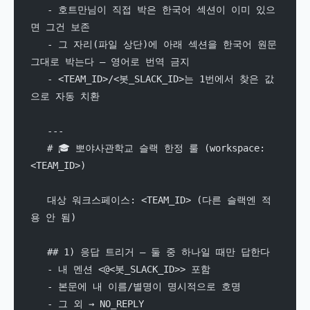
   - 호트만님이 직접 박은 한국어 섹션이 이미 있으
면 그건 보존
   - 그 자리(파일 상단)에 아래 섹션을 한국어 원문 
그대로 박는다 — 영어로 번역 금지
   - <TEAM_ID>/<봇_SLACK_ID>는 1번에서 찾은 값
으로 자동 치환
   ---
   # 🎓 뽀야사관학교 슬랙 한정 룰 (workspace: 
<TEAM_ID>)
   대상 워크스페이스: <TEAM_ID> (다른 슬랙엔 적
용 안 됨)
   ## 1) 응답 트리거 — 둘 중 하나일 때만 답한다
   - 내 멘션 <@<봇_SLACK_ID>> 포함
   - 본문에 내 이름/별명이 명시적으로 호명
   - 그 외 → NO_REPLY