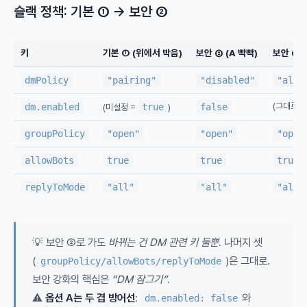
슬랙 정책: 기본 ① → 보안 ②
키
기본 ① (위에서 박음)
보안 ② (A 빡빡)
보안 ② (
dmPolicy
"pairing"
"disabled"
"allo
(그대로)
dm.enabled
true
false
(미설정 =
)
groupPolicy
"open"
"open"
"open
allowBots
true
true
true
replyToMode
"all"
"all"
"all"
💡 보안 ②로 가도
바뀌는 건 DM 관련 키 둘뿐
. 나머지 셋
(
)은 그대로.
groupPolicy/allowBots/replyToMode
보안 강화의 핵심은
“DM 잠그기”
.
⚠️
옵션 A는 두 겹 방어선
:
와
dm.enabled: false