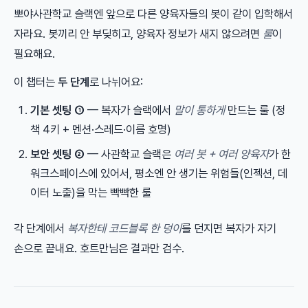
뽀야사관학교 슬랙엔 앞으로 다른 양육자들의 봇이 같이 입학해서
자라요. 봇끼리 안 부딪히고, 양육자 정보가 새지 않으려면
룰
이
필요해요.
이 챕터는
두 단계
로 나뉘어요:
기본 셋팅 ①
— 복자가 슬랙에서
말이 통하게
만드는 룰 (정
책 4키 + 멘션·스레드·이름 호명)
보안 셋팅 ②
— 사관학교 슬랙은
여러 봇 + 여러 양육자
가 한
워크스페이스에 있어서, 평소엔 안 생기는 위험들(인젝션, 데
이터 노출)을 막는 빡빡한 룰
각 단계에서
복자한테 코드블록 한 덩이
를 던지면 복자가 자기
손으로 끝내요. 호트만님은 결과만 검수.