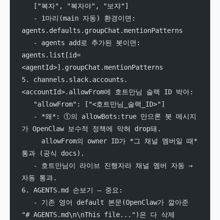
   ["복자", "복자야", "보쟈"]
   - 1마리(main 자동) 환경이면: 
agents.defaults.groupChat.mentionPatterns
   - agents add로 추가된 봇이면: 
agents.list[id=
<agentId>].groupChat.mentionPatterns
5. channels.slack.accounts.
<accountId>.allowFrom에 호트만님 슬랙 ID 박아:
   "allowFrom": ["<호트만님_슬랙_ID>"]
   - *왜*: ①의 allowBots:true 만으론 봇 메시지
가 OpenClaw 보수적 정책에 막혀 drop돼.
     allowFrom의 owner ID가 *그 채널 멤버일 때* 
통과 (공식 docs).
   - 호트만님이 라이브 진행자라 채널 멤버 자동 → 
자동 통과.
6. AGENTS.md 손보기 — 중요:
   - 기존 영어 default 본문(OpenClaw가 깔아준 
"# AGENTS.md\n\nThis file...")은 다 삭제