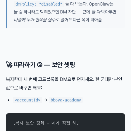
둘 다 박는다. OpenClaw는
dmPolicy: "disabled"
둘 중 하나라도 막혀있으면 DM 차단 — 근데
둘 다
박아두면
나중에 누가 한쪽을 실수로 풀어도
다른 쪽이 막아줌.
🚀 따라하기 ② — 보안 셋팅
복자한테 세 번째 코드블록을 DM으로 던지세요. 한 군데만 본인
값으로 바꾸면 돼요:
→
<accountId>
bboya-academy
[복자 보안 강화 — 네가 직접 해]