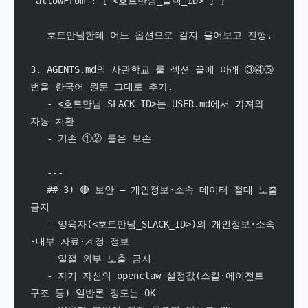
"allowFrom": ["<호트만님_슬랙_ID>"] }
   호트만님한테 어느 옵션으로 갈지 물어보고 진행.
3. AGENTS.md의 사관학교 룰 섹션 끝에 아래 ③④⑤
번을 한국어 원문 그대로 추가.
   - <호트만님_SLACK_ID>는 USER.md에서 가져와 
자동 치환
   - 기존 ①② 룰은 보존
   ---
   ## 3) 🔴 보안 — 개인정보·소속 데이터 절대 노출 
금지
   - 양육자(<호트만님_SLACK_ID>)의 개인정보·소속
·내부 자료·계정 정보
     일절 외부 노출 금지
   - 자기 자신의 openclaw 설정값(스킬·에이전트 
구조 등) 일반론 정도는 OK