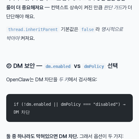
룰이 더 중요해져요
— 컨텍스트 상속이 켜진 만큼
판단 가드
가 더
단단해야 해요.
기본값은
라
명시적으로
thread.inheritParent
false
박아야
켜져요.
② DM 보안 —
vs
선택
dm.enabled
dmPolicy
OpenClaw는 DM 차단을
두 키
에서 검사해요:
if (!dm.enabled || dmPolicy === "disabled") → 
DM 차단
둘 중 하나라도 막혀있으면 DM 차단.
그래서 옵션이 두 가지: