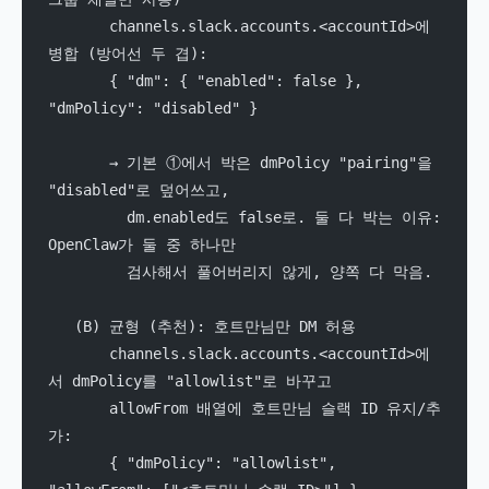
       channels.slack.accounts.<accountId>에 
병합 (방어선 두 겹):
       { "dm": { "enabled": false }, 
"dmPolicy": "disabled" }
       → 기본 ①에서 박은 dmPolicy "pairing"을 
"disabled"로 덮어쓰고,
         dm.enabled도 false로. 둘 다 박는 이유: 
OpenClaw가 둘 중 하나만
         검사해서 풀어버리지 않게, 양쪽 다 막음.
   (B) 균형 (추천): 호트만님만 DM 허용
       channels.slack.accounts.<accountId>에
서 dmPolicy를 "allowlist"로 바꾸고
       allowFrom 배열에 호트만님 슬랙 ID 유지/추
가:
       { "dmPolicy": "allowlist", 