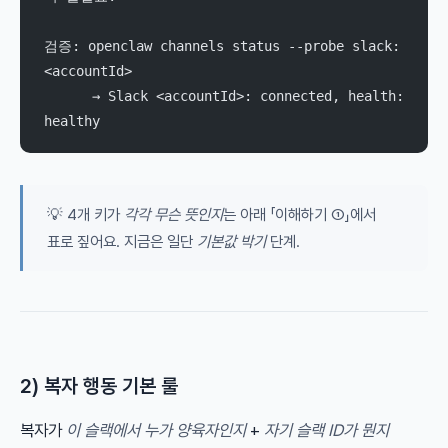
검증: openclaw channels status --probe slack:
<accountId>
      → Slack <accountId>: connected, health: 
healthy
💡 4개 키가
각각 무슨 뜻인지
는 아래 「이해하기 ①」에서
표로 짚어요. 지금은 일단
기본값 박기
단계.
2) 복자 행동 기본 룰
복자가
이 슬랙에서 누가 양육자인지
+
자기 슬랙 ID가 뭔지