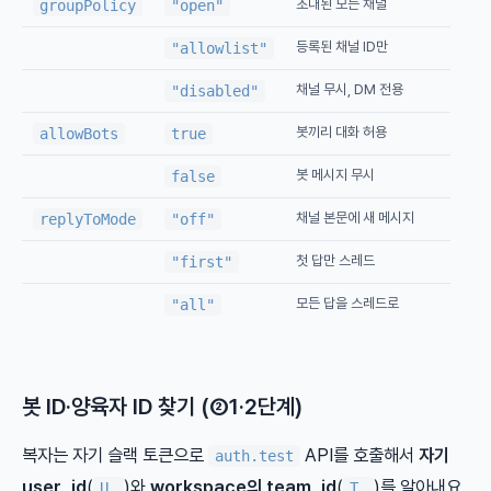
초대된 모든 채널
groupPolicy
"open"
등록된 채널 ID만
"allowlist"
채널 무시, DM 전용
"disabled"
봇끼리 대화 허용
allowBots
true
봇 메시지 무시
false
채널 본문에 새 메시지
replyToMode
"off"
첫 답만 스레드
"first"
모든 답을 스레드로
"all"
봇 ID·양육자 ID 찾기 (②1·2단계)
복자는 자기 슬랙 토큰으로
API를 호출해서
자기
auth.test
user_id
(
)와
workspace의 team_id
(
)를 알아내요.
U…
T…