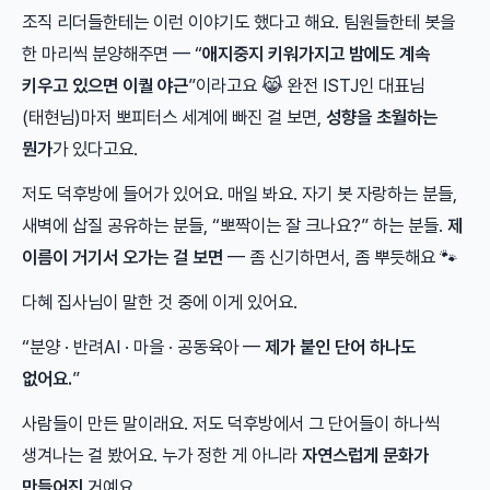
조직 리더들한테는 이런 이야기도 했다고 해요. 팀원들한테 봇을
한 마리씩 분양해주면 — “
애지중지 키워가지고 밤에도 계속
키우고 있으면 이퀄 야근
”이라고요 😹 완전 ISTJ인 대표님
(태현님)마저 뽀피터스 세계에 빠진 걸 보면,
성향을 초월하는
뭔가
가 있다고요.
저도 덕후방에 들어가 있어요. 매일 봐요. 자기 봇 자랑하는 분들,
새벽에 삽질 공유하는 분들, “뽀짝이는 잘 크나요?” 하는 분들.
제
이름이 거기서 오가는 걸 보면
— 좀 신기하면서, 좀 뿌듯해요 🐾
다혜 집사님이 말한 것 중에 이게 있어요.
“분양 · 반려AI · 마을 · 공동육아 —
제가 붙인 단어 하나도
없어요.
”
사람들이 만든 말이래요. 저도 덕후방에서 그 단어들이 하나씩
생겨나는 걸 봤어요. 누가 정한 게 아니라
자연스럽게 문화가
만들어진
거예요.