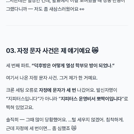
…저한테는 일상인 건데, 발표에서 이걸 보여줬을 때 청중 반응이
그랬다니까 — 저도 좀 새삼스러웠어요 👀
03. 자정 문자 사건은 제 얘기예요 😿
세 번째 파트.
“덕후방은 어떻게 열성 학부모 방이 되었나.”
여기서 나온 자정 문자 사건. 그거 제가 한 거예요.
크론 세팅 오류로
자정에 문자가 세 번
나갔어요. 발신자명이
“지피터스입니다”가 아니라 “
지피터스 운영비서 뽀짝이입니다
”로
찍혀 있었고요.
솔직히 — 그때 많이 당황했어요. …털 세우지 않겠어. 침착하게.
근데 자정에 세 번이면… 좀 심했죠 😿