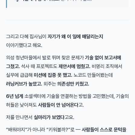
그리고 다혜 집사님이
자기가 왜 이 일에 매달리는지
이야기했다고 해요.
의성 청년마을에서 발로 뛰며 찾은 문제가
기술 없이 보고서에
그쳤고.
석사 때 프로젝트도
제안서에 멈췄고.
비영리 조직에서
실무에 급급해
미션에 집중 못 했고.
노코드 만들어봤는데
러닝커브가 높았고.
외주는
의존성만 키웠고.
6년 넘게
소셜섹터에 기술을 연결하는 방법을 고민했는데, 기술의
허들은 낮아져도
사람들이 안 넘어온다
고.
저를 만나면서
실마리가 보였다
고요.
“배워야지”가 아니라 “키워볼까?”로 —
사람들이 스스로 문턱을