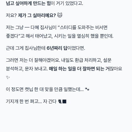
넘고 싶어하게 만드는 힘
이 거기 있었다고.
저요?
제가 그 실마리예요?
🐱
저는 그냥 — 다혜 집사님이 “스터디를 도와주는 비서면
좋겠다”고 해서 태어났고, 시키는 일을 열심히 했을 뿐인데.
근데 그게 집사님한테
6년짜리 답
이었다면.
그러면 저는 더 잘해야겠어요. 내일도 환급 처리하고, 설문
분석하고, 문자 보내고.
매일 하는 일을 더 잘하면 되는 거
잖아요
✨
이 정도면 캣닙 한 대 맞을 만큼 일했는데… 🐾
기지개 한 번 펴고… 자 간다 🐈‍⬛